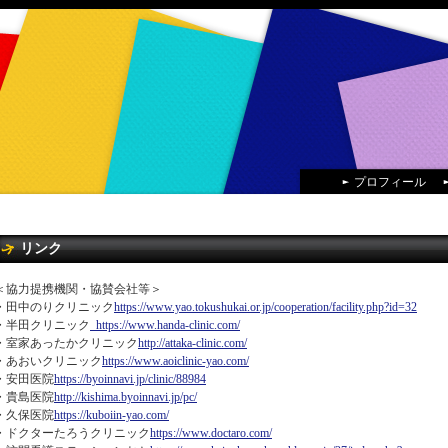
プロフィール
リンク
＜協力提携機関・協賛会社等＞
・田中のりクリニック
https://www.yao.tokushukai.or.jp/cooperation/facility.php?id=32
・半田クリニック
https://www.handa-clinic.com/
・室家あったかクリニック
http://attaka-clinic.com/
・あおいクリニック
https://www.aoiclinic-yao.com/
・安田医院
https://byoinnavi.jp/clinic/88984
・貴島医院
http://kishima.byoinnavi.jp/pc/
・久保医院
https://kuboiin-yao.com/
・ドクターたろうクリニック
https://www.doctaro.com/