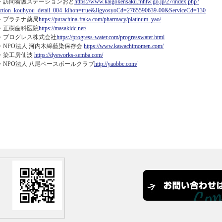
・訪問看護ステーションおと
https://www.kaigokensaku.mhlw.go.jp/27/index.php?
ction_kouhyou_detail_004_kihon=true&JigyosyoCd=2765590639-00&ServiceCd=130
・プラチナ薬局
https://purachina-ftaka.com/pharmacy/platinum_yao/
・正樹歯科医院
https://masakidc.net/
・プログレス株式会社
https://progress-water.com/progresswater.html
・NPO法人 河内木綿藍染保存会
https://www.kawachimomen.com/
・染工房仙波
https://dyeworks-semba.com/
・NPO法人 八尾ベースボールクラブ
http://yaobbc.com/